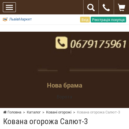
ЛьвівМаркет
Вхід
Реєстрація покупця
Показати телефони
Нова брама
Ворота
Головна
>
Каталог
>
Ковані огорожі
>
Кована огорожа Салют-3
Кована огорожа Салют-3